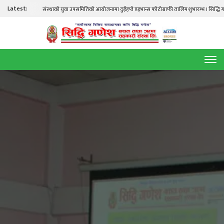
Latest:
संस्थाको युवा उपसमितिको आयोजनामा दुईहप्ते एड्भान्स फोटोग्राफी तालिम शुभारम्भ । सिद्धि गणेश ता