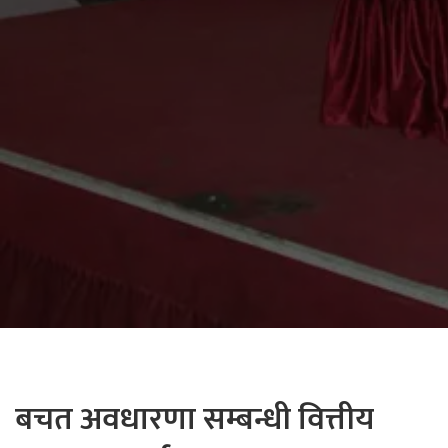
बचत अवधारणा सम्बन्धी वित्तीय