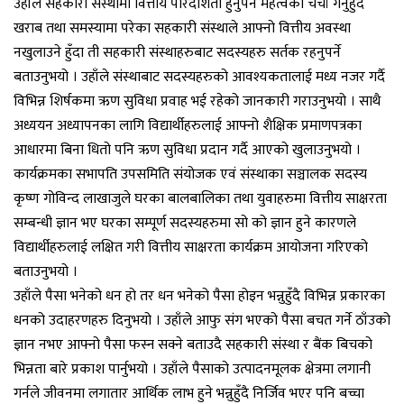
उहाँले सहकारी संस्थामा वित्तीय पारदर्शिता हुनुपर्ने महत्वको चर्चा गर्नुहुँदै
खराब तथा समस्यामा परेका सहकारी संस्थाले आफ्नो वित्तीय अवस्था
नखुलाउने हुँदा ती सहकारी संस्थाहरुबाट सदस्यहरु सर्तक रहनुपर्ने
बताउनुभयो । उहाँले संस्थाबाट सदस्यहरुको आवश्यकतालाई मध्य नजर गर्दै
विभिन्न शिर्षकमा ऋण सुविधा प्रवाह भई रहेको जानकारी गराउनुभयो । साथै
अध्ययन अध्यापनका लागि विद्यार्थीहरुलाई आफ्नो शैक्षिक प्रमाणपत्रका
आधारमा बिना धितो पनि ऋण सुविधा प्रदान गर्दै आएको खुलाउनुभयो ।
कार्यक्रमका सभापति उपसमिति संयोजक एवं संस्थाका सञ्चालक सदस्य
कृष्ण गोविन्द लाखाजुले घरका बालबालिका तथा युवाहरुमा वित्तीय साक्षरता
सम्बन्धी ज्ञान भए घरका सम्पूर्ण सदस्यहरुमा सो को ज्ञान हुने कारणले
विद्यार्थीहरुलाई लक्षित गरी वित्तीय साक्षरता कार्यक्रम आयोजना गरिएको
बताउनुभयो ।
उहाँले पैसा भनेको धन हो तर धन भनेको पैसा होइन भन्नुहुँदै विभिन्न प्रकारका
धनको उदाहरणहरु दिनुभयो । उहाँले आफु संग भएको पैसा बचत गर्ने ठाँउको
ज्ञान नभए आफ्नो पैसा फस्न सक्ने बताउदै सहकारी संस्था र बैंक बिचको
भिन्नता बारे प्रकाश पार्नुभयो । उहाँले पैसाको उत्पादनमूलक क्षेत्रमा लगानी
गर्नले जीवनमा लगातार आर्थिक लाभ हुने भन्नुहुँदै निर्जिव भएर पनि बच्चा