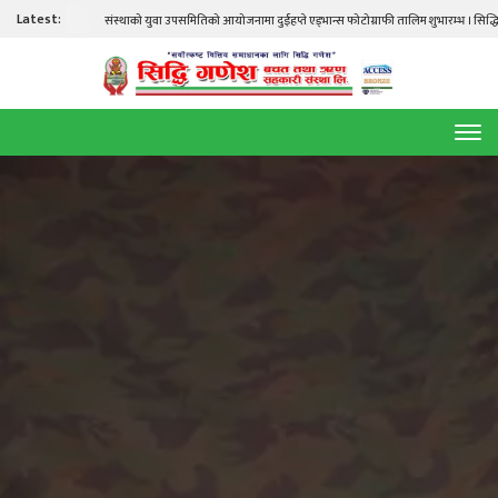
Latest:
संस्थाको युवा उपसमितिको आयोजनामा दुईहप्ते एड्भान्स फोटोग्राफी तालिम शुभारम्भ । सिद्धि गणेश 