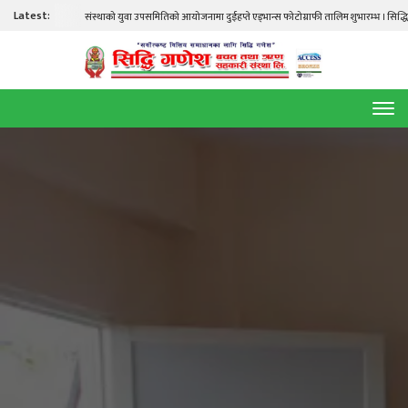
Latest:
संस्थाको युवा उपसमितिको आयोजनामा दुईहप्ते एड्भान्स फोटोग्राफी तालिम शुभारम्भ । सिद्धि गणेश ताल