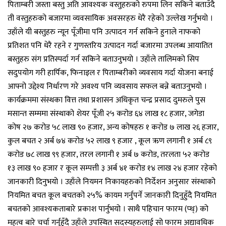
पिताम्बरी जस्ता बस्तु अति आवश्यक वस्तुहरुको रुपमा लिन सकिने बताउँदै
ती वस्तुहरुको बजारमा व्यवसायिक अवसरहरु धेरै रहेको उल्लेख गर्नुभयो ।
उहाँले यी बस्तुहरु न्यून पूँजीमा पनि उत्पादन गर्न सकिने हुनाले नाफको
प्रतिशत पनि धेरै रहने र गुणस्तरिय उत्पादन गर्दा बजारमा उपलब्ध आयातित
बस्तुहरु संग प्रतिस्पर्दा गर्न सकिने बताउनुभयो । उहाँले तालिमको सिप
सदुपयोग गरी हार्पिक, फिनाइल र पिताम्बरीको व्यवसाय गर्दा योजना बनाई
आफ्नो उद्देश्य निर्धारण गरे अवश्य पनि व्यवसाय सफल बन्ने बताउनुभयो ।
कार्यक्रममा संस्थका वित्त तथा प्रशासन अधिकृत चन्द्र प्रसाद दुमरुले पुस
मसान्त सम्ममा संस्थाको शेयर पूँजी २५ करोड ६४ लाख १८ हजार, जगेडा
कोष २७ करोड ५८ लाख ९० हजार, अन्य कोषहरु १ करोड ७ लाख २६ हजार,
कुल बचत २ अर्ब ७४ करोड ५२ लाख ९ हजार , कूल ऋण लगानी १ अर्ब ८९
करोड ७८ लाख ९९ हजार, तरल लगानी १ अर्ब ७ करोड, तरलता ५२ करोड
१३ लाख ९० हजार र कूल सम्पत्ती ३ अर्ब ४१ करोड १४ लाख २४ हजार रहेको
जानकारी दिनुभयो । उहाँले नियमन निकायहरुको निर्देशन अनुसार संस्थाको
नियमित बचत कूल बचतको २५% कायम गर्नुपर्ने जानकारी दिनुहुँदै नियमित
बचतको आवश्यकताबारे प्रकाश पार्नुभयो । साथै पहिचान फारम (प्थ्ः) को
महत्व बारे चर्चा गर्नुहुँदै उहाँले उपस्थित सदस्यहरुलाई सो फारम अद्यावधिक