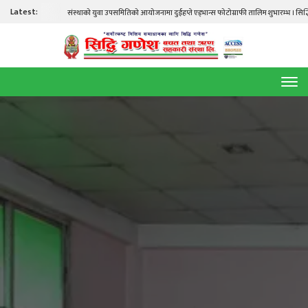
Latest:
संस्थाको युवा उपसमितिको आयोजनामा दुईहप्ते एड्भान्स फोटोग्राफी तालिम शुभारम्भ । सिद्धि गणेश त