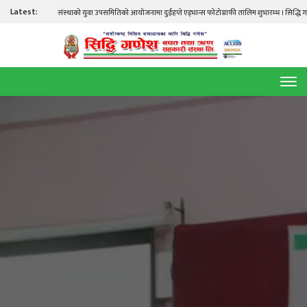
Latest:
संस्थाको युवा उपसमितिको आयोजनामा दुईहप्ते एड्भान्स फोटोग्राफी तालिम शुभारम्भ । सिद्धि गणेश तालि