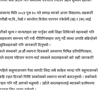
निम्ति सेवा प्रदान गरेर समाजमा परिर्वतन ल्याउन अहम भूमिका खेलको
 अवसरमा मिति २०८१ पुस १० गते सम्पन्न भएको अन्तर विद्यालय÷सहकारी
गीश्री मा.वि., तेस्रो र सान्तोना विजेता पारागन एकेडेमी (ख) र (क) लाई
ो मूल्य र मान्यताहरु प्रष्ट पार्नुका साथै शिक्षा शिविरको महत्वबारे पनि
्थाहरुसंग समन्वय गरी नयाँ नीतिनियमहरु लागु गर्दै संस्था अगाडि बढिरहेको
्न सुविधाहरुबारे पनि जानकारी दिनुभयो ।
दुमरुले संस्थाको ३१औँ स्थापना दिवसको अवसरमा विभिन्न प्रतियोगिताहरु,
हाले सदस्य पहिचान फारम भर्दा संस्थाले सदस्यहरुको बारे सही जानकारी
लेपहिले साहुमाजनसंग पैसा सापटि लिदा सबै सर्तहरु मान्दा पनि सहुमाजनको
मा केहि राहत दिनको निम्ति साकोसको स्थापना भएको बताउनुभयो । सकोसले
ाहरु पनि गर्दै आएको भन्नुभयो । उहाँले सदस्यहरुलाई ब्याजको प्रलोभनमा
स्यता लिन आग्रह गर्नुभयो ।