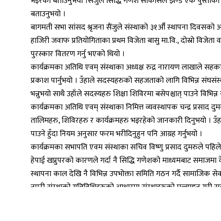
भइरको बताउनुभयो ।सैंजुले सिद्धि गणेश साकोसले झण्डै एक पुस्ताको 
बताउनुभयो ।
बागमती सभा सांसद श्रृजना सैंजुले संस्थाको ३१औँ स्थापना दिवसको
हाजिरी जवाफ प्रतियोगिताका प्रथम विजेता बासु मा.वि., दोस्रो विजेता वा
पुरस्कार वितरण गर्नु भएको थियो ।
कार्यक्रमका अतिथि एवम् संस्थाका अध्यक्ष रुद्र नारायण लाखाले सहकारीक
प्रकाश पार्नुभयो । उँहाले सदस्यहरुको सहजताको लागि विभिन्न संघसंस
भन्नुभयो साथै उहाँले सदस्यहरु शिक्षा शिविरमा बसेपश्चात् पाउने विभिन
कार्यक्रमका अतिथि एवम् संस्थाका निमित्त व्यवस्थापक चन्द्र प्रसाद 
तालिमहरु, शिविरहरु र कार्यक्रमहरु भइरहेको जानकारी दिनुभयो । उँ
पाउने हुँदा नियम अनुसार फरम भरीदिनुहुन पनि आग्रह गर्नुभयो ।
कार्यक्रमका सभापति एवम संस्थाका सचिव विष्णु प्रसाद दुमरुले पहि
हेपाई खप्नुपरको कारणले गर्दा नै सिद्धि गणेशको माध्यमबाट समाज
स्थापना काल देखि नै विभिन्न उपभोक्ता समिति गठन गर्दै सामाजिक सेव
नपरी संस्थाको गतिविधिहरुको आधारमा संस्थाहरुको मुल्याङ्कन गरी सद