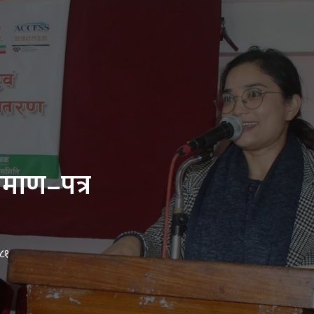
्रमाण–पत्र
०८१