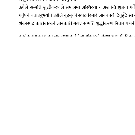
उहाँले सम्पत्ति शुद्धीकरणले समाजमा अस्थिरता र अशान्ति श्रृजना ग
गर्नुपर्ने बताउनुभयो । उहाँले न्इब्ःी सफ्टवेरबारे जानकारी दिनुहुँदै 
शंकास्पद कारोवारको जानकारी गराए सम्पत्ति शुद्धीकरण निवारण गर्न टेव
कार्यक्रममा संस्थाका व्यवस्थापक शिला गोसाईले संस्था आगामी दिनहरुमा
वित्तीय विवरण सम्बन्धी प्रस्तुति प्रस्तुत गर्नुभयो । उहाँले संस्था
सेवाहरुमा व्याजदर घटाइएको जानकारी दिनुभयो । उहाँले संस्था
ताकेता र उद्यमशिल क्षेत्रमा सुरक्षित ऋण लगानीलाई जोड दिनुपर्ने विचार 
उहाँले राष्ट्रिय सहकारी नियमन प्राधिकरणको मिति २०८२ जेठ ९ गते
संस्थाले कुल जोखिम भारित सम्पत्तिको न्यूनतम ८ प्रतिशत पुँजी कोष (
उल्लेख गर्नुहुँदै संस्थामा न्यूनतम पुँजीकोष कायम नभए सम्म लाभाशं
बैठकमा उपस्थित सञ्चालक समिति, लेखा सुपरिवेक्षण समिति र विभाग
सहभागी भई आवश्यक सुझावहरु प्रदान गरेको थियो ।