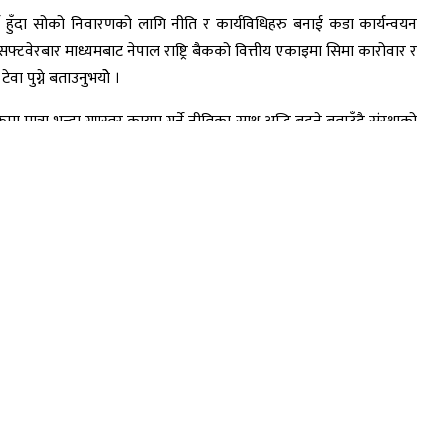
र्ने हुँदा सोको निवारणको लागि नीति र कार्यविधिहरु बनाई कडा कार्यन्वयन
सो सफ्टवेरबार माध्यमबाट नेपाल राष्ट्रि बैकको वित्तीय एकाइमा सिमा कारोवार र
ा पुग्ने बताउनुभयोे ।
 मात्रा भन्दा गुण्स्तर कायम गर्ने नीतिका साथ अद्धि बढ्ने बताउँदै संस्थाको
को तरलता व्यवस्था गर्न र उचित लगानी गर्न माघ १६ गतेदेखि लागु हुने गरी बचत
मा ऋण लगानी कम भई रहेको अवस्थामा भाखा नाघेका ऋणीहरुलाई निरन्तर
व्यक्त गर्नुभयो ।
 जारी गरिएको मापदण्डको परिच्छेद ६ अनुसार ठूला कारोबार गर्ने सहकारी
प्राथमिक पँुजी र पूरक पुँजीको जोड) अनुपात कायम गर्नुपर्ने व्यवस्था रहेको
 घोषणा तथा वितरण गर्न नपाईन जानकारी दिनुभयो ।
िय कर्मचारीहरुले संस्थाको सबल र सुधार गर्नुपर्ने विषयहरुको छलफलमा