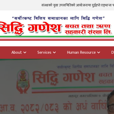
संस्थाको युवा उपसमितिको आयोजनामा दुईहप्ते एड्भान्स फोटोग्राफी तालिम शुभारम्भ 
s
About
Services
Human Resource
D