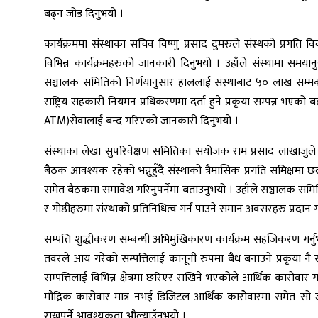
बढ्न जोड दिनुभयो ।
कार्यक्रममा संस्थाका सचिव विष्णु प्रसाद दुमरुले संस्थको प्रगति व
विभिन्न कार्यक्रमहरुको जानकारी दिनुभयो । उहाँले संस्थामा समया
सञ्चालक समितिको निर्णयानुसार हाललाई संस्थाबाट ५० लाख सम्मको 
राष्ट्रिय सहकारी नियमन प्रधिकरणमा दर्ता हुने प्रकृया सम्पन्न भए
ATM)सेवालाई बन्द गरिएको जानकारी दिनुभयो ।
संस्थाका लेखा सुपरिवेक्षण समितिका संयोजक राम प्रसाद लाखाजुले संस
बैठक आवश्यक रहेको भन्नुहुँदै संस्थाको त्रैमासिक प्रगति समिक्ष
समेत बैठकमा समावेश गरिनुपर्नेमा बताउनुभयो । उहाँले सञ्चालक सम
र गोष्ठीहरुमा संस्थाको प्रतिनिधित्व गर्न पाउने समान अवसरहरु प्रदान गर
सम्पत्ति शुद्धीकरण सम्बन्धी अभिमुखिकारण कार्यक्रम सहजिकरण ग
तवरले आय गरेको सम्पत्तिलाई कानूनी रुपमा बैध बनाउने प्रकृया नै सम्प
सम्पत्तिलाई विभिन्न क्षेत्रमा छरिएर राखिने भएकोले आर्थिक कारोवार गर्न
मौद्रिक कारोवार मात्र नभई डिजिटल आर्थिक कारोेवारमा समेत सो ज
राख्नुपर्ने आवश्यकता औल्याउँनुभयो ।