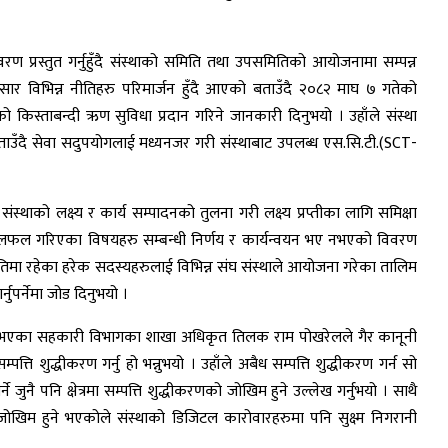
िवरण प्रस्तुत गर्नुहुँदै संस्थाको समिति तथा उपसमितिको आयोजनामा सम्पन्न
नुसार विभिन्न नीतिहरु परिमार्जन हुँदै आएको बताउँदै २०८२ माघ ७ गतेको
किस्ताबन्दी ऋण सुविधा प्रदान गरिने जानकारी दिनुभयो । उहाँले संस्था
को बताउँदै सेवा सदुपयोगलाई मध्यनजर गरी संस्थाबाट उपलब्ध एस.सि.टी.(SCT-
्थाको लक्ष्य र कार्य सम्पादनको तुलना गरी लक्ष्य प्रप्तीका लागि समिक्षा
मा छलफल गरिएका विषयहरु सम्बन्धी निर्णय र कार्यन्वयन भए नभएको विवरण
ितिमा रहेका हरेक सदस्यहरुलाई विभिन्न संघ संस्थाले आयोजना गरेका तालिम
्नुपर्नेमा जोड दिनुभयो ।
र्नुभएका सहकारी विभागका शाखा अधिकृत तिलक राम पोखरेलले गैर कानूनी
त्ति शुद्धीकरण गर्नु हो भन्नुभयो । उहाँले अबैध सम्पत्ति शुद्धीकरण गर्न सो
े जुनै पनि क्षेत्रमा सम्पत्ति शुद्धीकरणको जोखिम हुने उल्लेख गर्नुभयो । साथै
ोखिम हुने भएकोले संस्थाको डिजिटल कारोवारहरुमा पनि सुक्ष्म निगरानी