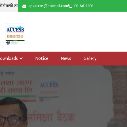
|
। सिद्धि गणेश तालिम हल, खँचा । श्रावण १७, २०८३
sgsaccos@hotmail.com
01-6613201
शिक्षा उपसमितिको आयोजनामा अनिवा
ownloads
Notice
News
Gallery